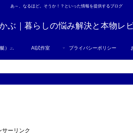
あ～、なるほど。そうか！？といった情報を提供するブログ
かぶ｜暮らしの悩み解決と本物レ
ボートレース（競艇） 無料コンピューター予想｜全会場を締切時間順で一括表示【毎朝自動更新】
AI試作室
プライバシーポリシー
ンサーリンク