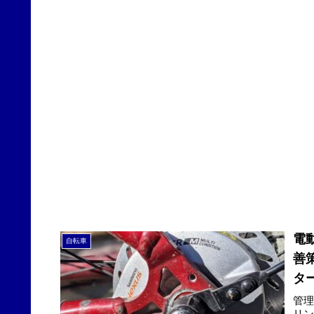
電
自転車
善
タ
管理
リン