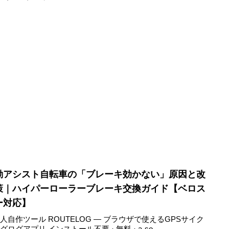
動アシスト自転車の「ブレーキ効かない」原因と改
策｜ハイパーローラーブレーキ交換ガイド【ベロス
ー対応】
人自作ツール ROUTELOG ― ブラウザで使えるGPSサイク
グログアプリ インストール不要 · 無料 · a-so-