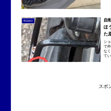
イデ
自
商品紹介
ほ
た
シ
で
な
て
す。
スポ