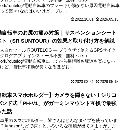
.work/routelog/電動自転車のブレーキが効かない原因電動自転車
って楽々♪なのはいいけど、ブレ...
2022.10.01
2026.05.15
動自転車のお尻の痛み対策｜サスペンションシート
スト（SR SUNTOUR）の効果と取り付け方を解説
人自作ツール ROUTELOG ― ブラウザで使えるGPSサイク
グログアプリ インストール不要 · 無料 · a-so-
.work/routelog/電動自転車にしてから長距離も坂道も楽になっ
けど、自転車移動が長くなるほどお...
2023.03.24
2026.05.15
自転車スマホホルダー】カメラを隠さない！シリコ
バンド式「PH-V1」がガーミンマウント互換で最強
った話
転車用のスマホホルダー、皆さんはどんなタイプを使っていま
？Amazonなどで探すといろいろな種類が出てきますが、よ