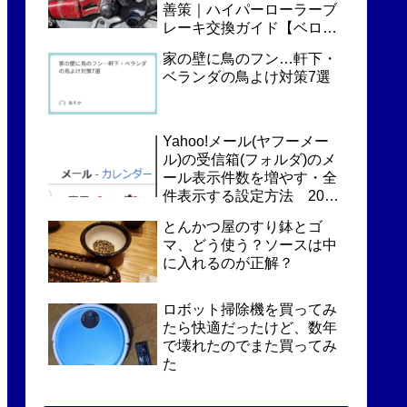
善策｜ハイパーローラーブ
レーキ交換ガイド【ベロス
ター対応】
家の壁に鳥のフン…軒下・
ベランダの鳥よけ対策7選
Yahoo!メール(ヤフーメー
ル)の受信箱(フォルダ)のメ
ール表示件数を増やす・全
件表示する設定方法 2024
年2月時点
とんかつ屋のすり鉢とゴ
マ、どう使う？ソースは中
に入れるのが正解？
ロボット掃除機を買ってみ
たら快適だったけど、数年
で壊れたのでまた買ってみ
た