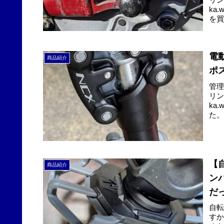
ka
を買
電
商品紹介
ポ
管理
リン
ka
た。
【
商品紹介
ン
だ
自
すか