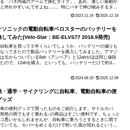
ある「バネ内蔵のアームで挟むタイプ」。あれ、激しい振動が
ると外れやすいんですよね……。特にバネで伸び縮みするタイ
..
2023.11.24
2025.12.18
ナソニックの電動自転車ベロスターのバッテリーを
してみた(Velo-Star：BE-ELVS77 2018.9発売)
動自転車を買って５年くらいでしょうか、バッテリーの減りも
くなってきたので新品バッテリーを購入してみました。アマゾ
は元からついている8ah（アンペア）と12ahがほぼ同じ値段
たので、12ahを購入。といっても、バッテリーだけで約3...
2024.09.20
2025.12.09
勤・通学・サイクリングに自転車、電動自転車の便
グッズ
転車の便利グッズで買ったものをご紹介します。サドルカバ
突然の雨でもすぐ乗れる↓の商品はすごい便利です。ちょっと
ッコ悪いかもしれませんが、自転車に乗ろうとするときに雨で
れていても、カバーをめくるだけで乾いた面が現れるというア