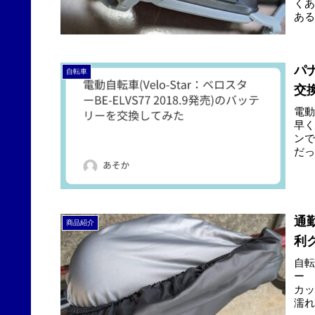
く
あ
プは.
パ
自転車
交換
電
早
ンで
だっ
通
商品紹介
利
自
ー 
カ
濡