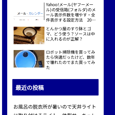
Yahoo!メール(ヤフーメー
ル)の受信箱(フォルダ)のメ
ール表示件数を増やす・全
件表示する設定方法 2024
年2月時点
とんかつ屋のすり鉢とゴ
マ、どう使う？ソースは中
に入れるのが正解？
ロボット掃除機を買ってみ
たら快適だったけど、数年
で壊れたのでまた買ってみ
た
最近の投稿
お風呂の脱衣所が暑いので天井ライト