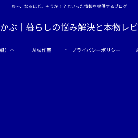
あ～、なるほど。そうか！？といった情報を提供するブログ
かぶ｜暮らしの悩み解決と本物レビ
ボートレース（競艇） 無料コンピューター予想｜全会場を締切時間順で一括表示【毎朝自動更新】
AI試作室
プライバシーポリシー