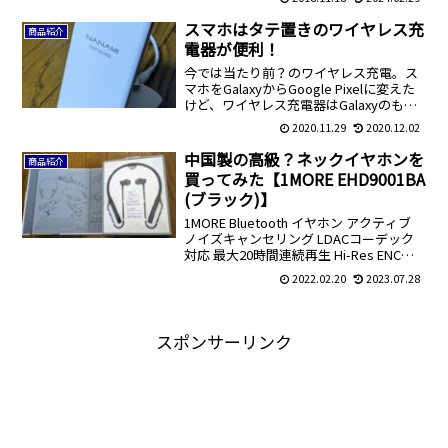
運ぶのならカバーは必要Kindleを使うと
きに軽さを重視するなら袋タイプのもの
スマホはタテ置きのワイヤレス充
商品紹介
僕は最初にこの...
電器が便利！
今では当たり前？のワイヤレス充電。ス
マホをGalaxyからGoogle Pixelに変えた
けど、ワイヤレス充電器はGalaxyのもの
を使っていた。壊れてはいなかったけ
2020.11.29
2020.12.02
ど、古いし、平置きなので見にくい、場
所がかさばるということで、Amazon...
中国製の高級？ネックイヤホンを
商品紹介
買ってみた【1MORE EHD9001BA
(ブラック)】
1MORE Bluetooth イヤホン アクティブ
ノイズキャンセリング LDACコーデック
対応 最大20時間連続再生 Hi-Res ENCマ
イク内蔵 通話対応 IPX5防水 デュアルドラ
2022.02.20
2023.07.28
イバー搭載 ネックバンド インナーイヤー
型 ANC...
スポンサーリンク