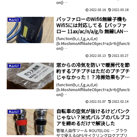
on()
品】
{arguments.currentScript=c.currentScri
2022.03.16
2022.03.18
pt||c.scripts;(...
バッファローのWifi6無線子機も
商品紹介
Wifi5には対応してる【バッファ
ロー 11ax/ac/n/a/g/b 無線LAN子
機 USB3.0 内蔵アンテナタイプ
(function(b,c,f,g,a,d,e)
WI-U3-1200AX2/N】
{b.MoshimoAffiliateObject=a;b=b||functi
on()
{arguments.currentScript=c.currentScri
2022.03.13
2022.03.27
pt||c.scripts;(...
窓からの冷気を防いで暖房代を節
商品紹介
約するプチプチはただのプチプチ
じゃなかった！？冷房効果もアッ
プ！？
(function(b,c,f,g,a,d,e)
{b.MoshimoAffiliateObject=a;b=b||functi
on()
{arguments.currentScript=c.currentScri
2022.01.07
2022.02.14
pt||c.scripts;(...
自転車の空気が抜けるけどパンク
商品紹介
じゃない？米式バルブのバルブコ
アを締めるだけで解決した
管理人自作ツール ROUTELOG ― ブラウ
ザで使えるGPSサイクリングログアプリ